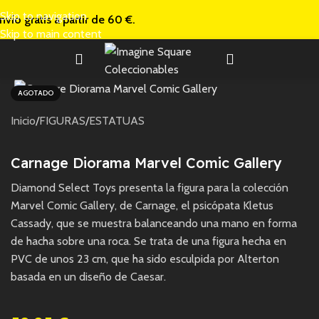
Skip to navigation
nvío gratis a
partir de 60 €.
Skip to main content
AGOTADO
Inicio
/
FIGURAS
/
ESTATUAS
Carnage Diorama Marvel Comic Gallery
Diamond Select Toys presenta la figura para la colección
Marvel Comic Gallery, de Carnage, el psicópata Kletus
Cassady, que se muestra balanceando una mano en forma
de hacha sobre una roca. Se trata de una figura hecha en
PVC de unos 23 cm, que ha sido esculpida por Alterton
basada en un diseño de Caesar.