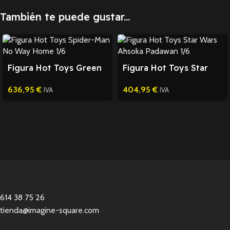
También te puede gustar...
Figura Hot Toys Green
Figura Hot Toys Star
Goblin Spider-Man 1/6
Wars Ahsoka Padawan
636,95
€
404,95
€
1/6
IVA
IVA
614 38 75 26
tienda@imagine-square.com