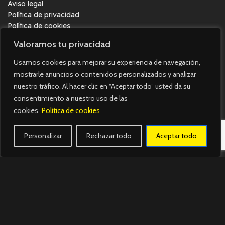
Aviso legal
Política de privacidad
Política de cookies
Accesibilidad
Valoramos tu privacidad
Síguenos.
Usamos cookies para mejorar su experiencia de navegación,
mostrarle anuncios o contenidos personalizados y analizar
Únete a nosotros en Instagram y Tiktok o búscanos Wallapop,
nuestro tráfico. Al hacer clic en “Aceptar todo” usted da su
¡y no te pierdas nuestras noticias y promociones!
consentimiento a nuestro uso de las
cookies.
Política de cookies
Personalizar
Rechazar todo
Aceptar todo
Imagine Square © 2023. Todos los derechos reservados.