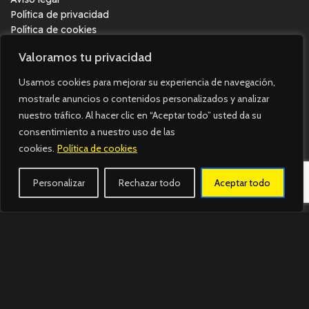
Política de privacidad
Política de cookies
Accesibilidad
Valoramos tu privacidad
Síguenos.
Usamos cookies para mejorar su experiencia de navegación,
mostrarle anuncios o contenidos personalizados y analizar
Únete a nosotros en Instagram y Tiktok o búscanos Wallapop,
nuestro tráfico. Al hacer clic en “Aceptar todo” usted da su
¡y no te pierdas nuestras noticias y promociones!
consentimiento a nuestro uso de las
cookies.
Política de cookies
Personalizar
Rechazar todo
Aceptar todo
Imagine Square © 2023. Todos los derechos reservados.