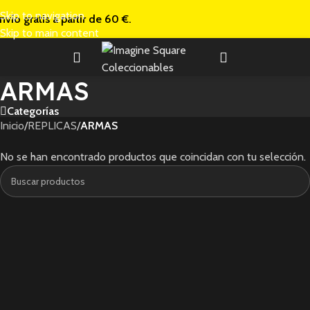
Skip to navigation
nvío gratis a
partir de 60 €.
Skip to main content
ARMAS
Categorías
Inicio
/
REPLICAS
/
ARMAS
No se han encontrado productos que coincidan con tu selección.