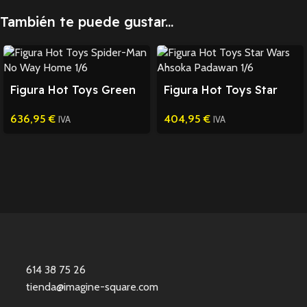
También te puede gustar...
Figura Hot Toys Green
Figura Hot Toys Star
Goblin Spider-Man 1/6
Wars Ahsoka Padawan
636,95
€
404,95
€
1/6
IVA
IVA
614 38 75 26
tienda@imagine-square.com