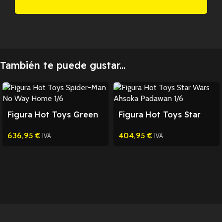
También te puede gustar...
Figura Hot Toys Green
Figura Hot Toys Star
Goblin Spider-Man 1/6
Wars Ahsoka Padawan
636,95
€
404,95
€
1/6
IVA
IVA