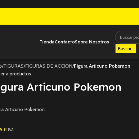
Tienda
Contacto
Sobre Nosotros
Buscar...
io
/
FIGURAS
/
FIGURAS DE ACCION
/
Figura Articuno Pokemon
er a productos
igura Articuno Pokemon
ura Articuno Pokemon
95
€
IVA