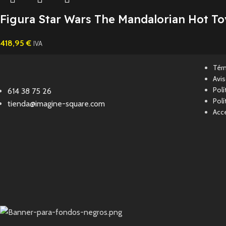
Figura Star Wars The Mandalorian Hot To
418,95
€
IVA
Tér
Avis
Polí
614 38 75 26
Polí
tienda@imagine-square.com
Acce