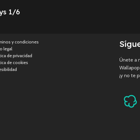
ys 1/6
Sígu
minos y condiciones
o legal
tica de privacidad
Únete a n
tica de cookies
Wallapop
sibilidad
¡y no te 