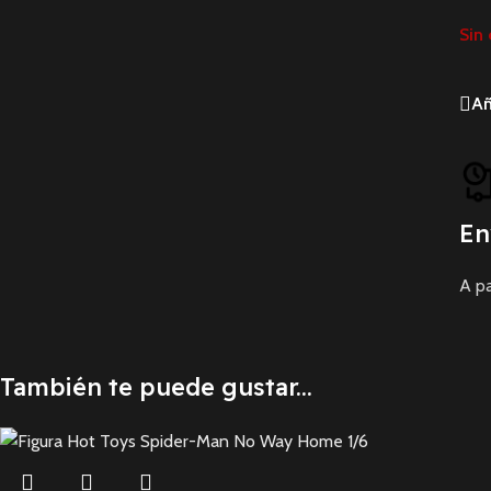
Sin 
Añ
En
A pa
También te puede gustar...