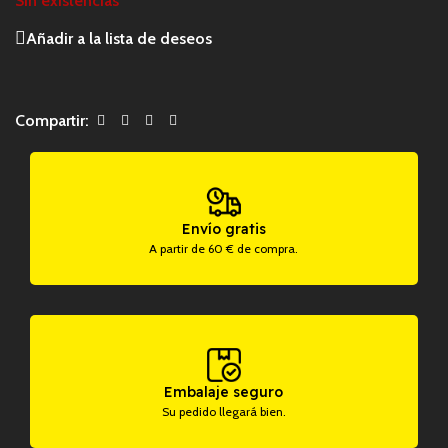
Sin existencias
Añadir a la lista de deseos
Compartir:
Envío gratis
A partir de 60 € de compra.
Embalaje seguro
Su pedido llegará bien.