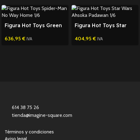
Figura Hot Toys Green
Figura Hot Toys Star
Goblin Spider-Man 1/6
Wars Ahsoka Padawan
636,95
€
404,95
€
1/6
IVA
IVA
614 38 75 26
tienda@imagine-square.com
Términos y condiciones
Aviso legal