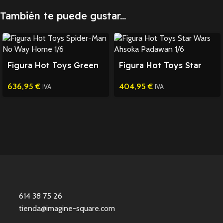
También te puede gustar...
Figura Hot Toys Green
Figura Hot Toys Star
Goblin Spider-Man 1/6
Wars Ahsoka Padawan
636,95
€
404,95
€
1/6
IVA
IVA
614 38 75 26
tienda@imagine-square.com