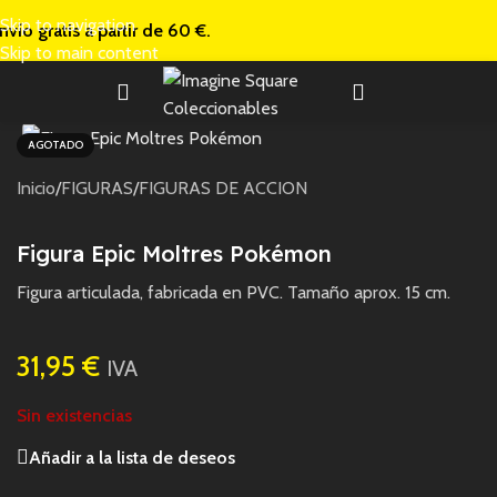
Skip to navigation
nvío gratis a
partir de 60 €.
Skip to main content
AGOTADO
Inicio
/
FIGURAS
/
FIGURAS DE ACCION
Figura Epic Moltres Pokémon
Figura articulada, fabricada en PVC. Tamaño aprox. 15 cm.
31,95
€
IVA
Sin existencias
Añadir a la lista de deseos