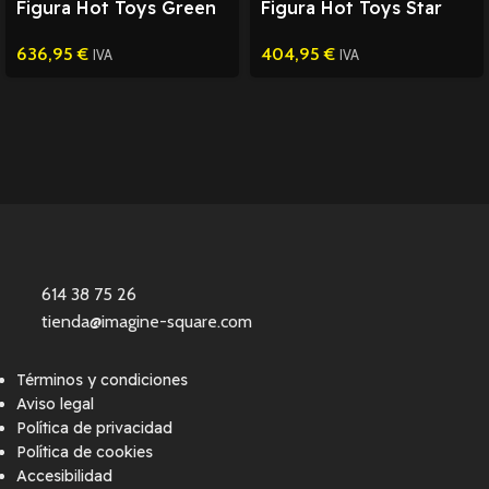
Figura Hot Toys Green
Figura Hot Toys Star
Goblin Spider-Man 1/6
Wars Ahsoka Padawan
636,95
€
404,95
€
1/6
IVA
IVA
614 38 75 26
tienda@imagine-square.com
Términos y condiciones
Aviso legal
Política de privacidad
Política de cookies
Accesibilidad