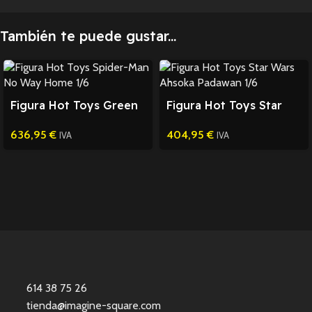
También te puede gustar...
Figura Hot Toys Green
Figura Hot Toys Star
Goblin Spider-Man 1/6
Wars Ahsoka Padawan
636,95
€
404,95
€
1/6
IVA
IVA
614 38 75 26
tienda@imagine-square.com