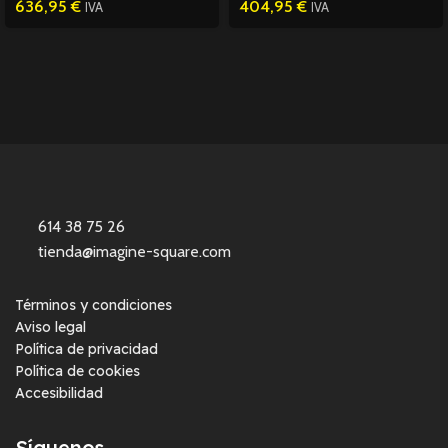
636,95
€
404,95
€
1/6
IVA
IVA
614 38 75 26
tienda@imagine-square.com
Términos y condiciones
Aviso legal
Política de privacidad
Política de cookies
Accesibilidad
Síguenos.