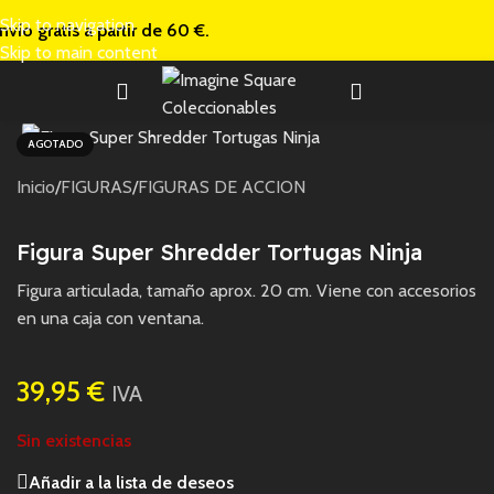
Skip to navigation
nvío gratis a
partir de 60 €.
Skip to main content
AGOTADO
Inicio
/
FIGURAS
/
FIGURAS DE ACCION
Figura Super Shredder Tortugas Ninja
Figura articulada, tamaño aprox. 20 cm. Viene con accesorios
en una caja con ventana.
39,95
€
IVA
Sin existencias
Añadir a la lista de deseos