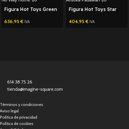
Figura Hot Toys Green
Figura Hot Toys Star
Goblin Spider-Man 1/6
Wars Ahsoka Padawan
636,95
€
404,95
€
1/6
IVA
IVA
614 38 75 26
tienda@imagine-square.com
Términos y condiciones
Aviso legal
Política de privacidad
Política de cookies