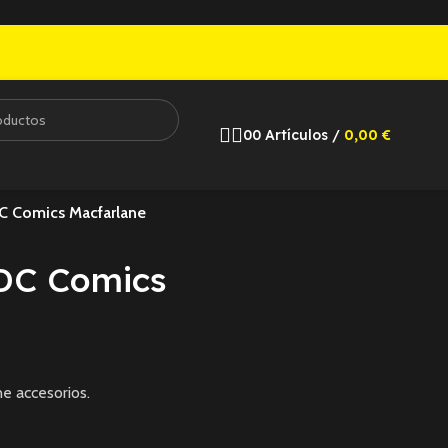
0
0
Artículos
/
0,00
€
DC Comics Macfarlane
 DC Comics
e accesorios.