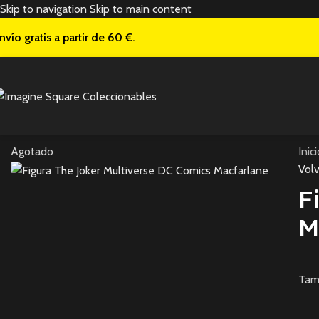
Skip to navigation
Skip to main content
nvío gratis a
partir de 60 €.
Agotado
Inic
Volv
F
M
Tama