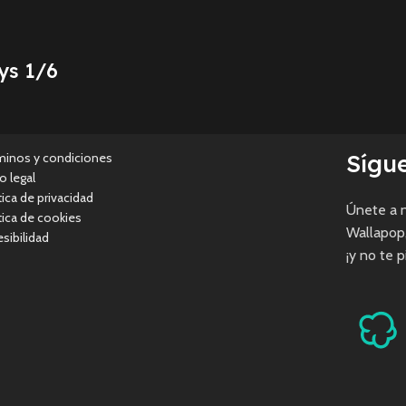
ys 1/6
Sígu
minos y condiciones
o legal
tica de privacidad
Únete a n
tica de cookies
Wallapop
sibilidad
¡y no te 