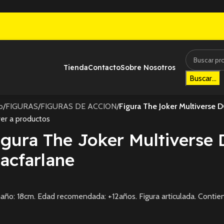
Tienda
Contacto
Sobre Nosotros
Buscar...
io
/
FIGURAS
/
FIGURAS DE ACCION
/
Figura The Joker Multiverse 
er a productos
igura The Joker Multiverse
acfarlane
ño: 18cm. Edad recomendada: +12años. Figura articulada. Contien