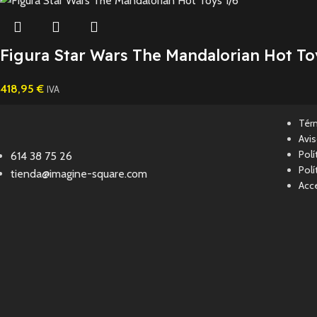
Figura Star Wars The Mandalorian Hot To
418,95
€
IVA
Tér
Avis
Polí
614 38 75 26
Polí
tienda@imagine-square.com
Acce