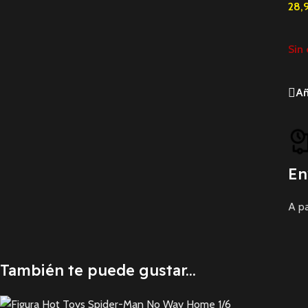
28,
Sin 
Añ
En
A pa
También te puede gustar...