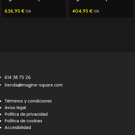
Goblin Spider-Man 1/6
Wars Ahsoka Padawan
636,95
€
404,95
€
1/6
IVA
IVA
614 38 75 26
tienda@imagine-square.com
Términos y condiciones
Aviso legal
Política de privacidad
Política de cookies
Accesibilidad