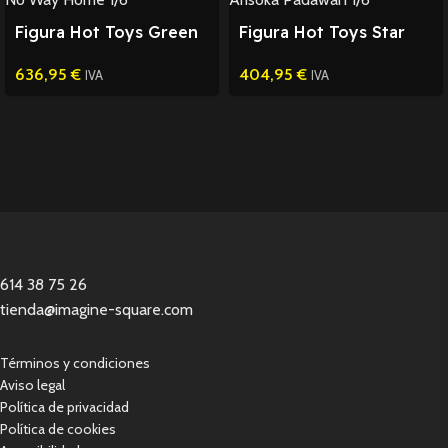
Figura Hot Toys Green
Figura Hot Toys Star
Goblin Spider-Man 1/6
Wars Ahsoka Padawan
636,95
€
404,95
€
1/6
IVA
IVA
614 38 75 26
tienda@imagine-square.com
Términos y condiciones
Aviso legal
Política de privacidad
Política de cookies