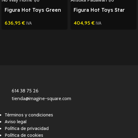
Figura Hot Toys Green
Figura Hot Toys Star
Goblin Spider-Man 1/6
Wars Ahsoka Padawan
636,95
€
404,95
€
1/6
IVA
IVA
614 38 75 26
tienda@imagine-square.com
Términos y condiciones
Aviso legal
Política de privacidad
Política de cookies