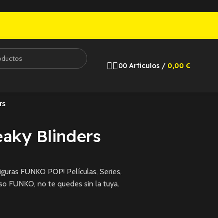
0
0
Artículos
/
0,00
€
rs
aky Blinders
guras FUNKO POP! Películas, Series,
so FUNKO, no te quedes sin la tuya.