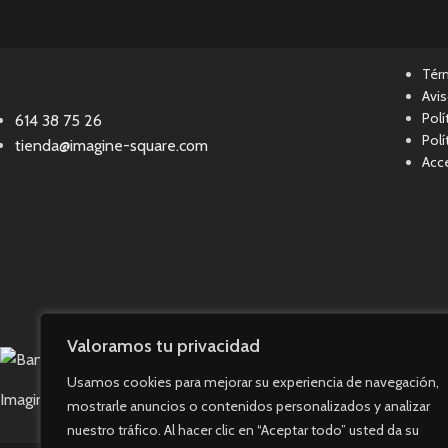
Tér
Avis
Polí
614 38 75 26
Polí
tienda@imagine-square.com
Acce
Valoramos tu privacidad
Usamos cookies para mejorar su experiencia de navegación,
Imagine Square © 2023. Todos los derechos reservados.
mostrarle anuncios o contenidos personalizados y analizar
nuestro tráfico. Al hacer clic en “Aceptar todo” usted da su