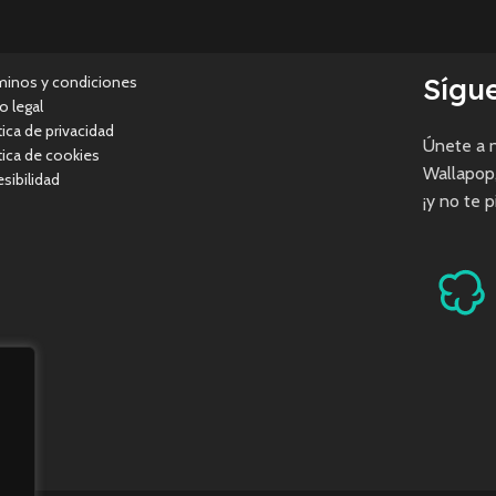
Sígu
minos y condiciones
o legal
tica de privacidad
Únete a n
tica de cookies
Wallapop
sibilidad
¡y no te 