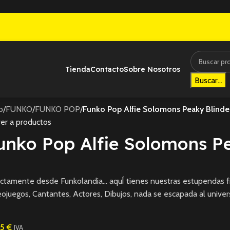
Tienda
Contacto
Sobre Nosotros
Buscar...
io
/
FUNKO
/
FUNKO POP
/
Funko Pop Alfie Solomons Peaky Blinde
er a productos
unko Pop Alfie Solomons Pe
ctamente desde Funkolandia… aquÍ tienes nuestras estupendas fi
ojuegos, Cantantes, Actores, Dibujos, nada se escapada al univer
95
€
IVA