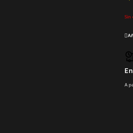
Sin 
Añ
En
A pa