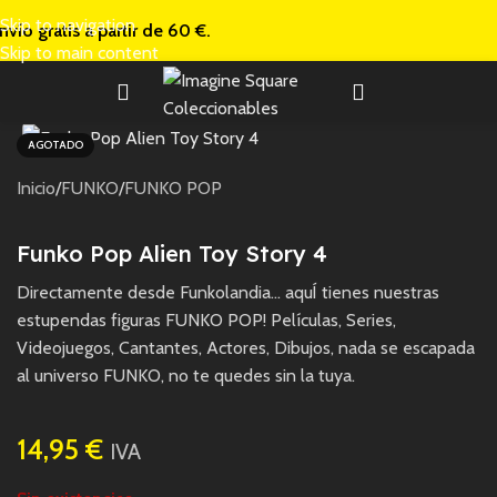
Skip to navigation
nvío gratis a
partir de 60 €.
Skip to main content
AGOTADO
Inicio
/
FUNKO
/
FUNKO POP
Funko Pop Alien Toy Story 4
Directamente desde Funkolandia… aquÍ tienes nuestras
estupendas figuras FUNKO POP! Películas, Series,
Videojuegos, Cantantes, Actores, Dibujos, nada se escapada
al universo FUNKO, no te quedes sin la tuya.
14,95
€
IVA