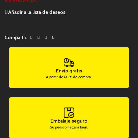
Sin existencias
Añadir a la lista de deseos
Compartir:
Envío gratis
A partir de 60 € de compra.
Embalaje seguro
Su pedido llegará bien.