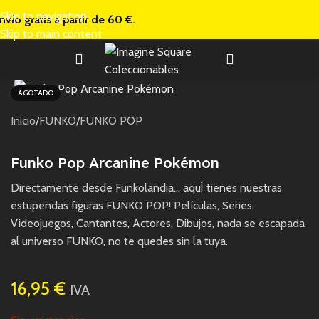
Skip to navigation
nvío gratis a
partir de 60 €.
Skip to main content
AGOTADO
Inicio
/
FUNKO
/
FUNKO POP
Funko Pop Arcanine Pokémon
Directamente desde Funkolandia… aquÍ tienes nuestras
estupendas figuras FUNKO POP! Películas, Series,
Videojuegos, Cantantes, Actores, Dibujos, nada se escapada
al universo FUNKO, no te quedes sin la tuya.
16,95
€
IVA