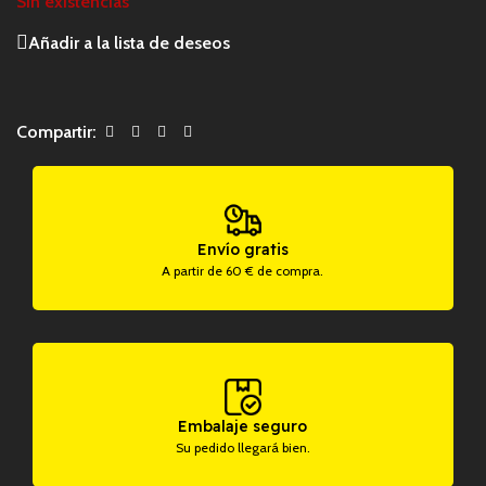
Sin existencias
Añadir a la lista de deseos
Compartir:
Envío gratis
A partir de 60 € de compra.
Embalaje seguro
Su pedido llegará bien.