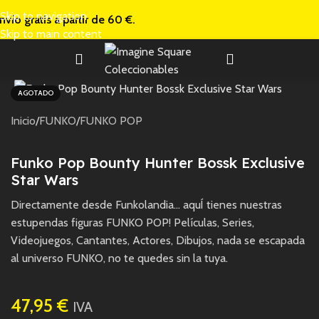
Skip to navigation
nvío gratis a
partir de 60 €.
Skip to main content
AGOTADO
Inicio
/
FUNKO
/
FUNKO POP
Funko Pop Bounty Hunter Bossk Exclusive
Star Wars
Directamente desde Funkolandia… aquÍ tienes nuestras
estupendas figuras FUNKO POP! Películas, Series,
Videojuegos, Cantantes, Actores, Dibujos, nada se escapada
al universo FUNKO, no te quedes sin la tuya.
47,95
€
IVA