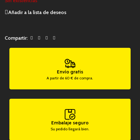
Sin existencias
Añadir a la lista de deseos
Compartir:
Envío gratis
A partir de 60 € de compra.
Embalaje seguro
Su pedido llegará bien.