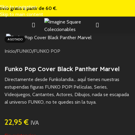
Skip to navigation
nvío gratis a
partir de 60 €.
Skip to main content
AGOTADO
Inicio
/
FUNKO
/
FUNKO POP
Funko Pop Cover Black Panther Marvel
Directamente desde Funkolandia… aquÍ tienes nuestras
estupendas figuras FUNKO POP! Películas, Series,
Videojuegos, Cantantes, Actores, Dibujos, nada se escapada
al universo FUNKO, no te quedes sin la tuya.
22,95
€
IVA