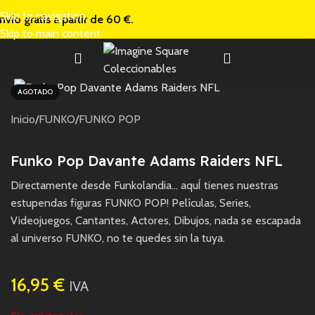
Skip to navigation
nvío gratis a
partir de 60 €.
Skip to main content
AGOTADO
Inicio
/
FUNKO
/
FUNKO POP
Funko Pop Davante Adams Raiders NFL
Directamente desde Funkolandia… aquÍ tienes nuestras
estupendas figuras FUNKO POP! Películas, Series,
Videojuegos, Cantantes, Actores, Dibujos, nada se escapada
al universo FUNKO, no te quedes sin la tuya.
16,95
€
IVA