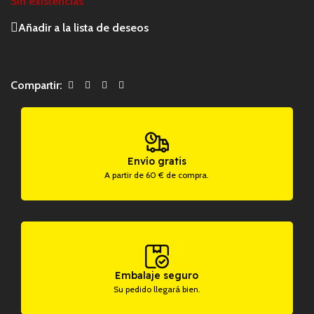
Sin existencias
Añadir a la lista de deseos
Compartir:
Envío gratis
A partir de 60 € de compra.
Embalaje seguro
Su pedido llegará bien.