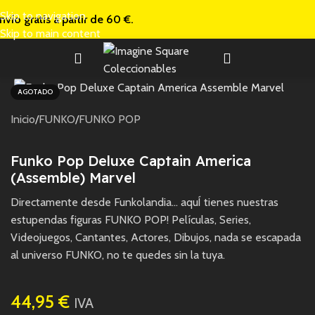
Skip to navigation
nvío gratis a
partir de 60 €.
Skip to main content
AGOTADO
Inicio
/
FUNKO
/
FUNKO POP
Funko Pop Deluxe Captain America
(Assemble) Marvel
Directamente desde Funkolandia… aquÍ tienes nuestras
estupendas figuras FUNKO POP! Películas, Series,
Videojuegos, Cantantes, Actores, Dibujos, nada se escapada
al universo FUNKO, no te quedes sin la tuya.
44,95
€
IVA