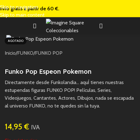
Skip to navigation
nvío gratis a
partir de 60 €.
Skip to main content
AGOTADO
Inicio
/
FUNKO
/
FUNKO POP
Funko Pop Espeon Pokemon
Directamente desde Funkolandia… aquÍ tienes nuestras
estupendas figuras FUNKO POP! Películas, Series,
Videojuegos, Cantantes, Actores, Dibujos, nada se escapada
al universo FUNKO, no te quedes sin la tuya.
14,95
€
IVA