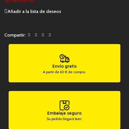
Sin existencias
Añadir a la lista de deseos
Compartir:
Envío gratis
A partir de 60 € de compra.
Embalaje seguro
Su pedido llegará bien.