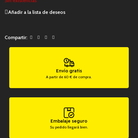
Sin existencias
Añadir a la lista de deseos
Compartir:
Envío gratis
A partir de 60 € de compra.
Embalaje seguro
Su pedido llegará bien.