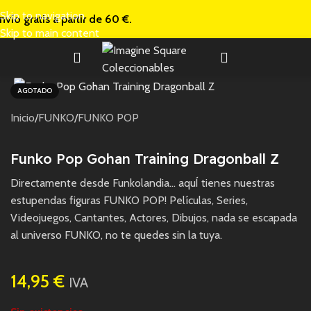
Skip to navigation
nvío gratis a
partir de 60 €.
Skip to main content
AGOTADO
Inicio
/
FUNKO
/
FUNKO POP
Funko Pop Gohan Training Dragonball Z
Directamente desde Funkolandia… aquÍ tienes nuestras
estupendas figuras FUNKO POP! Películas, Series,
Videojuegos, Cantantes, Actores, Dibujos, nada se escapada
al universo FUNKO, no te quedes sin la tuya.
14,95
€
IVA