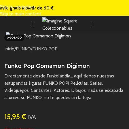
Skip to navigation
nvío gratis a
partir de 60 €.
Skip to main content
AGOTADO
Inicio
/
FUNKO
/
FUNKO POP
Funko Pop Gomamon Digimon
Directamente desde Funkolandia… aquÍ tienes nuestras
estupendas figuras FUNKO POP! Películas, Series,
Videojuegos, Cantantes, Actores, Dibujos, nada se escapada
al universo FUNKO, no te quedes sin la tuya.
15,95
€
IVA