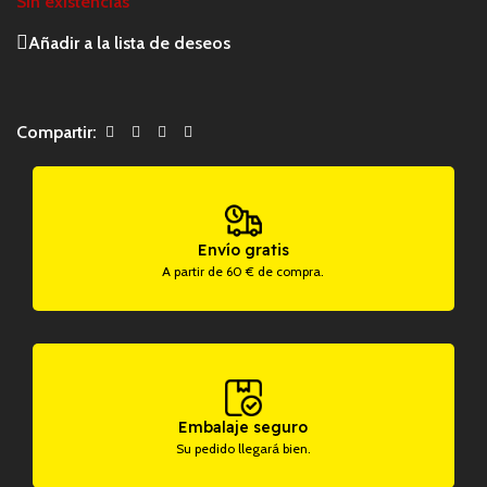
Sin existencias
Añadir a la lista de deseos
Compartir:
Envío gratis
A partir de 60 € de compra.
Embalaje seguro
Su pedido llegará bien.