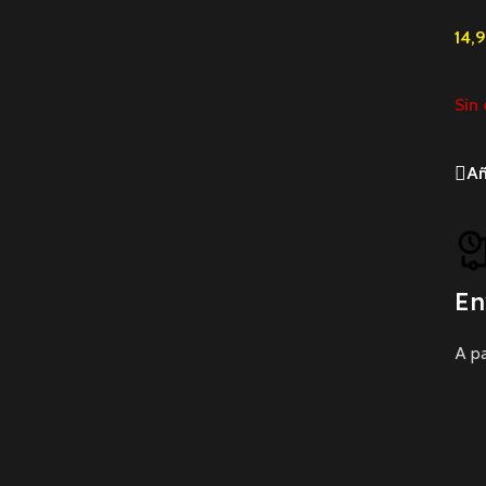
14,
Sin 
Añ
En
A pa