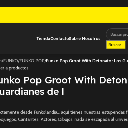
Tienda
Contacto
Sobre Nosotros
Buscar...
io
/
FUNKO
/
FUNKO POP
/
Funko Pop Groot With Detonator Los Gu
er a productos
unko Pop Groot With Deton
uardianes de l
ctamente desde Funkolandia… aquÍ tienes nuestras estupendas fi
ojuegos, Cantantes, Actores, Dibujos, nada se escapada al univer