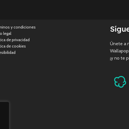
Sígu
minos y condiciones
o legal
tica de privacidad
Únete a n
tica de cookies
Wallapop
sibilidad
¡y no te 