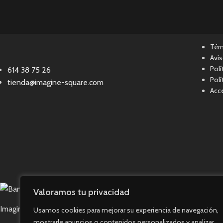
Tér
Avis
Polí
614 38 75 26
Polí
tienda@imagine-square.com
Acce
Valoramos tu privacidad
Imagine Square © 2023. Todos los derechos reservados.
Usamos cookies para mejorar su experiencia de navegación,
mostrarle anuncios o contenidos personalizados y analizar