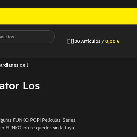
0
0
Artículos
/
0,00
€
ardianes de l
ator Los
guras FUNKO POP! Películas, Series,
so FUNKO, no te quedes sin la tuya.