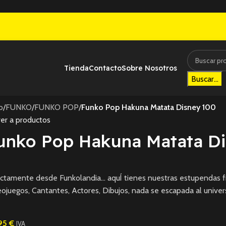
Tienda
Contacto
Sobre Nosotros
Buscar...
io
/
FUNKO
/
FUNKO POP
/
Funko Pop Hakuna Matata Disney 100
er a productos
unko Pop Hakuna Matata Di
ctamente desde Funkolandia… aquÍ tienes nuestras estupendas fi
ojuegos, Cantantes, Actores, Dibujos, nada se escapada al univer
,95
€
IVA