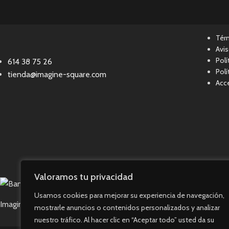
Tér
Avis
Polí
614 38 75 26
Polí
tienda@imagine-square.com
Acce
Valoramos tu privacidad
Usamos cookies para mejorar su experiencia de navegación,
Imagine Square © 2023. Todos los derechos reservados.
mostrarle anuncios o contenidos personalizados y analizar
nuestro tráfico. Al hacer clic en “Aceptar todo” usted da su