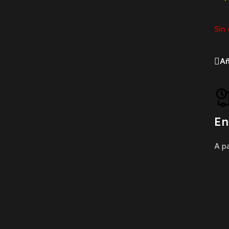
Sin 
Añ
En
A pa