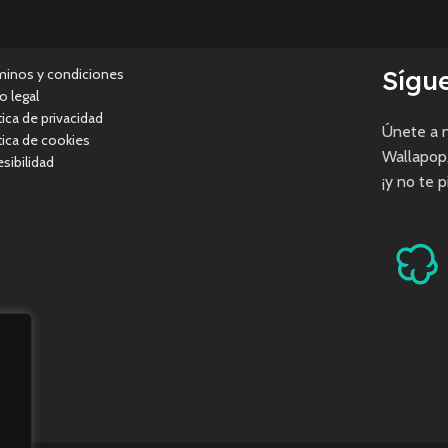
Sígu
minos y condiciones
o legal
tica de privacidad
Únete a n
tica de cookies
Wallapop
sibilidad
¡y no te 