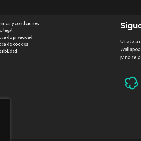
Sígu
minos y condiciones
o legal
tica de privacidad
Únete a n
tica de cookies
Wallapop
sibilidad
¡y no te 