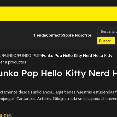
Tienda
Contacto
Sobre Nosotros
Buscar...
io
/
FUNKO
/
FUNKO POP
/
Funko Pop Hello Kitty Nerd Hello Kitty
er a productos
unko Pop Hello Kitty Nerd H
ctamente desde Funkolandia… aquÍ tienes nuestras estupendas fi
ojuegos, Cantantes, Actores, Dibujos, nada se escapada al univer
95
€
IVA