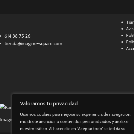
Tér
Avis
Polí
614 38 75 26
Polí
tienda@imagine-square.com
Acce
Valoramos tu privacidad
Usamos cookies para mejorar su experiencia de navegación,
Imagine Square © 2023. Todos los derechos reservados.
mostrarle anuncios o contenidos personalizados y analizar
nuestro tráfico. Al hacer clic en “Aceptar todo” usted da su