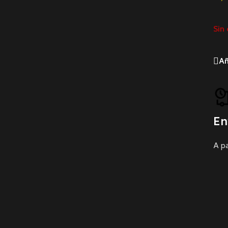
Sin 
Añ
En
A pa