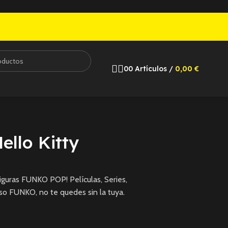
0
0
Artículos
/
0,00
€
ello Kitty
guras FUNKO POP! Películas, Series,
so FUNKO, no te quedes sin la tuya.