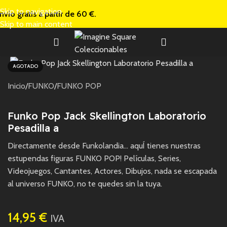
Skip to navigation
nvío gratis a
partir de 60 €.
Skip to main content
AGOTADO
Inicio
/
FUNKO
/
FUNKO POP
Funko Pop Jack Skellington Laboratorio
Pesadilla a
Directamente desde Funkolandia… aquÍ tienes nuestras
estupendas figuras FUNKO POP! Películas, Series,
Videojuegos, Cantantes, Actores, Dibujos, nada se escapada
al universo FUNKO, no te quedes sin la tuya.
14,95
€
IVA