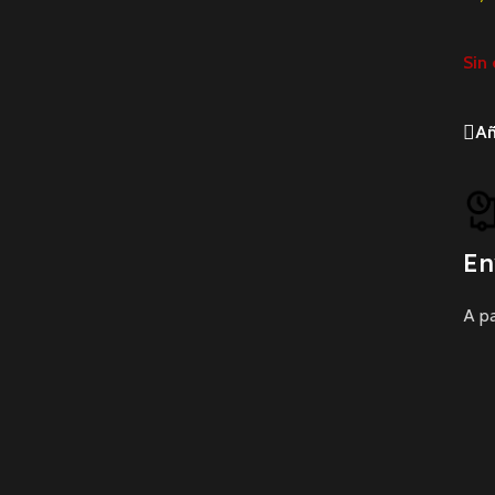
Sin 
Añ
En
A pa