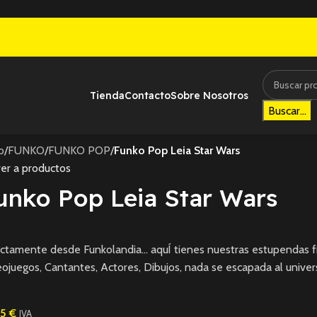
Tienda
Contacto
Sobre Nosotros
Buscar...
io
/
FUNKO
/
FUNKO POP
/
Funko Pop Leia Star Wars
er a productos
unko Pop Leia Star Wars
ctamente desde Funkolandia… aquÍ tienes nuestras estupendas fi
ojuegos, Cantantes, Actores, Dibujos, nada se escapada al univer
95
€
IVA