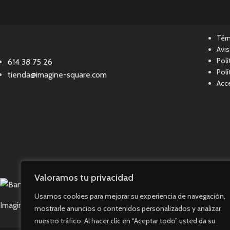
Tér
Avis
Polí
614 38 75 26
Polí
tienda@imagine-square.com
Acce
Valoramos tu privacidad
Usamos cookies para mejorar su experiencia de navegación,
Imagine Square © 2023. Todos los derechos reservados.
mostrarle anuncios o contenidos personalizados y analizar
nuestro tráfico. Al hacer clic en “Aceptar todo” usted da su