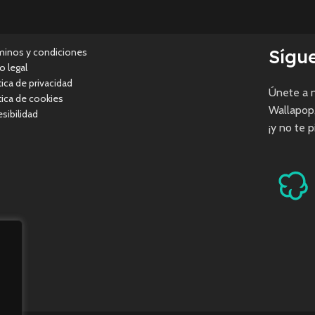
Sígu
minos y condiciones
o legal
tica de privacidad
Únete a n
tica de cookies
Wallapop
sibilidad
¡y no te 