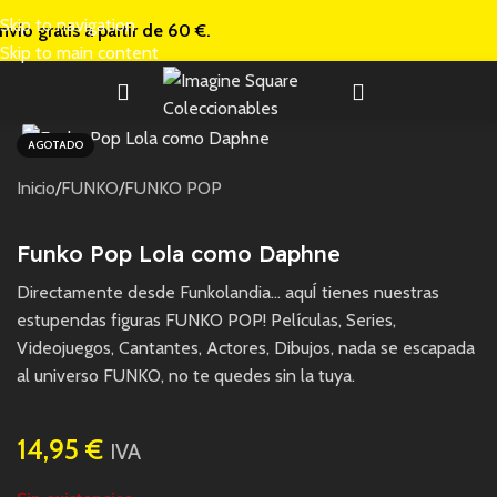
Skip to navigation
nvío gratis a
partir de 60 €.
Skip to main content
AGOTADO
Inicio
/
FUNKO
/
FUNKO POP
Funko Pop Lola como Daphne
Directamente desde Funkolandia… aquÍ tienes nuestras
estupendas figuras FUNKO POP! Películas, Series,
Videojuegos, Cantantes, Actores, Dibujos, nada se escapada
al universo FUNKO, no te quedes sin la tuya.
14,95
€
IVA