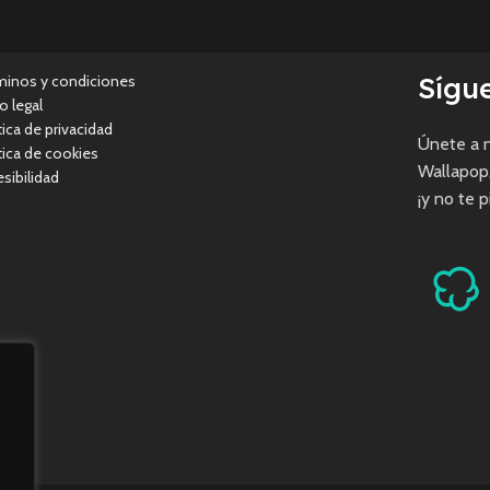
Sígu
minos y condiciones
o legal
tica de privacidad
Únete a n
tica de cookies
Wallapop
sibilidad
¡y no te 