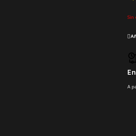
Sin 
Añ
En
A pa