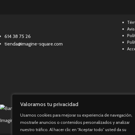
Tér
Avis
Polí
614 38 75 26
Polí
tienda@imagine-square.com
Acce
Valoramos tu privacidad
Usamos cookies para mejorar su experiencia de navegación,
Imagine Square © 2023. Todos los derechos reservados.
mostrarle anuncios o contenidos personalizados y analizar
nuestro tráfico. Al hacer clic en “Aceptar todo” usted da su