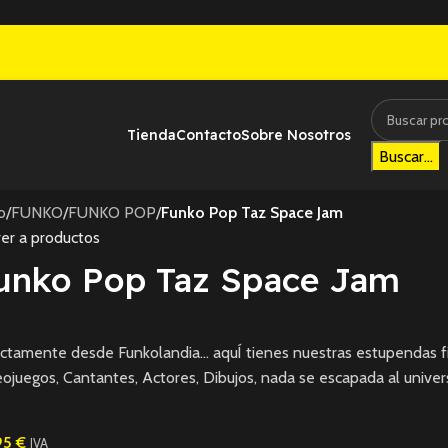
Tienda
Contacto
Sobre Nosotros
Buscar...
io
/
FUNKO
/
FUNKO POP
/
Funko Pop Taz Space Jam
er a productos
unko Pop Taz Space Jam
ctamente desde Funkolandia… aquÍ tienes nuestras estupendas fi
ojuegos, Cantantes, Actores, Dibujos, nada se escapada al univer
95
€
IVA