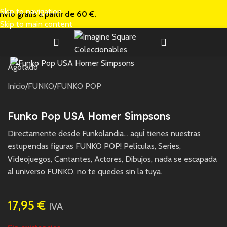
Skip to navigation
nvío gratis a
partir de 60 €.
Skip to main content
Agotado
Inicio
/
FUNKO
/
FUNKO POP
Funko Pop USA Homer Simpsons
Directamente desde Funkolandia… aquÍ tienes nuestras
estupendas figuras FUNKO POP! Películas, Series,
Videojuegos, Cantantes, Actores, Dibujos, nada se escapada
al universo FUNKO, no te quedes sin la tuya.
17,95
€
IVA