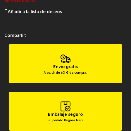
Sin existencias
Añadir a la lista de deseos
Compartir:
Envío gratis
A partir de 60 € de compra.
Embalaje seguro
Su pedido llegará bien.