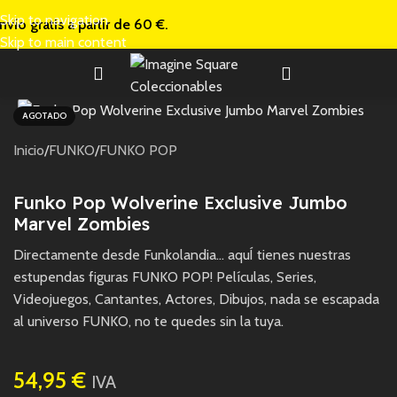
Skip to navigation
nvío gratis a
partir de 60 €.
Skip to main content
AGOTADO
Inicio
/
FUNKO
/
FUNKO POP
Funko Pop Wolverine Exclusive Jumbo
Marvel Zombies
Directamente desde Funkolandia… aquÍ tienes nuestras
estupendas figuras FUNKO POP! Películas, Series,
Videojuegos, Cantantes, Actores, Dibujos, nada se escapada
al universo FUNKO, no te quedes sin la tuya.
54,95
€
IVA