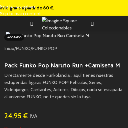
Skip to navigation
nvío gratis a
partir de 60 €.
Skip to main content
AGOTADO
Inicio
/
FUNKO
/
FUNKO POP
Pack Funko Pop Naruto Run +Camiseta M
Directamente desde Funkolandia… aquÍ tienes nuestras
estupendas figuras FUNKO POP! Películas, Series,
Videojuegos, Cantantes, Actores, Dibujos, nada se escapada
al universo FUNKO, no te quedes sin la tuya.
24,95
€
IVA