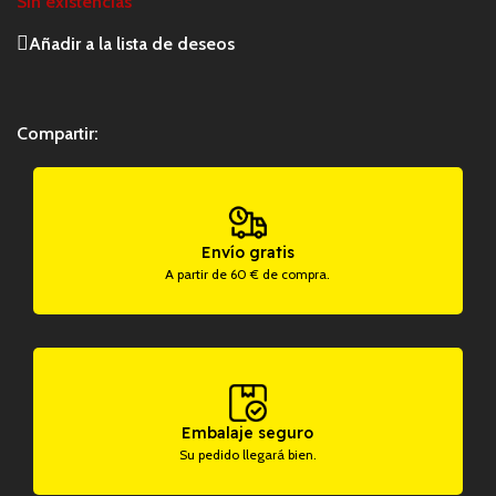
Sin existencias
Añadir a la lista de deseos
Compartir:
Envío gratis
A partir de 60 € de compra.
Embalaje seguro
Su pedido llegará bien.