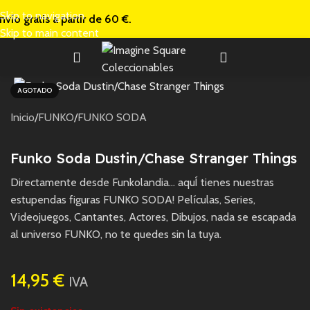
Skip to navigation
nvío gratis a
partir de 60 €.
Skip to main content
AGOTADO
Inicio
/
FUNKO
/
FUNKO SODA
Funko Soda Dustin/Chase Stranger Things
Directamente desde Funkolandia… aquÍ tienes nuestras
estupendas figuras FUNKO SODA! Películas, Series,
Videojuegos, Cantantes, Actores, Dibujos, nada se escapada
al universo FUNKO, no te quedes sin la tuya.
14,95
€
IVA