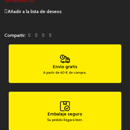
Sin existencias
Añadir a la lista de deseos
Compartir:
Envío gratis
A partir de 60 € de compra.
Embalaje seguro
Su pedido llegará bien.