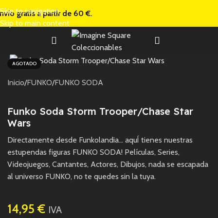
Skip to navigation
nvío gratis a
partir de 60 €.
Skip to main content
AGOTADO
Inicio
/
FUNKO
/
FUNKO SODA
Funko Soda Storm Trooper/Chase Star
Wars
Directamente desde Funkolandia… aquÍ tienes nuestras
estupendas figuras FUNKO SODA! Películas, Series,
Videojuegos, Cantantes, Actores, Dibujos, nada se escapada
al universo FUNKO, no te quedes sin la tuya.
14,95
€
IVA