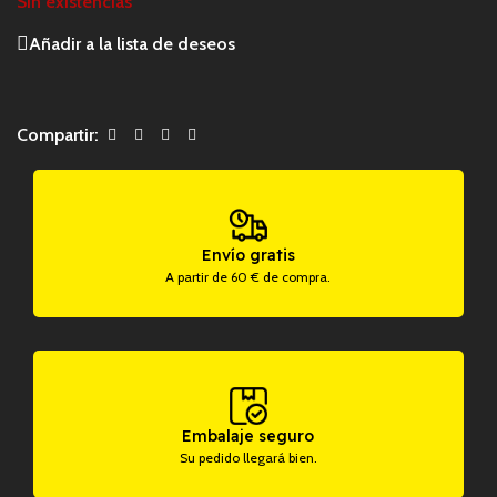
Sin existencias
Añadir a la lista de deseos
Compartir:
Envío gratis
A partir de 60 € de compra.
Embalaje seguro
Su pedido llegará bien.