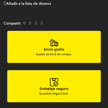
Añadir a la lista de deseos
Compartir:
Envío gratis
A partir de 60 € de compra.
Embalaje seguro
Su pedido llegará bien.