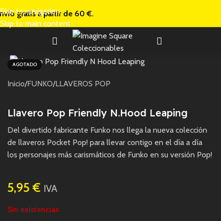
Skip to navigation
nvío gratis a
partir de 60 €.
Skip to main content
AGOTADO
Inicio
/
FUNKO
/
LLAVEROS POP
Llavero Pop Friendly N.Hood Leaping
Del divertido fabricante Funko nos llega la nueva colección
de llaveros Pocket Pop! para llevar contigo en el día a día
los personajes más carismáticos de Funko en su versión Pop!
5,95
€
IVA
Sin existencias