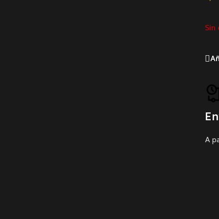
Sin 
Añ
En
A pa