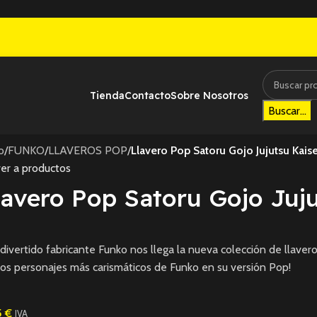
Tienda
Contacto
Sobre Nosotros
Buscar...
io
/
FUNKO
/
LLAVEROS POP
/
Llavero Pop Satoru Gojo Jujutsu Kais
er a productos
lavero Pop Satoru Gojo Juj
divertido fabricante Funko nos llega la nueva colección de llavero
los personajes más carismáticos de Funko en su versión Pop!
5
€
IVA