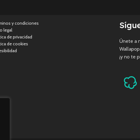
Sígu
minos y condiciones
o legal
tica de privacidad
Únete a n
tica de cookies
Wallapop
sibilidad
¡y no te 