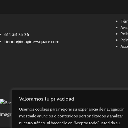
Tér
Avis
Polí
614 38 75 26
Polí
tienda@imagine-square.com
Acce
Valoramos tu privacidad
Usamos cookies para mejorar su experiencia de navegación,
Imagine Square © 2023. Todos los derechos reservados.
mostrarle anuncios o contenidos personalizados y analizar
nuestro tráfico. Al hacer clic en “Aceptar todo” usted da su