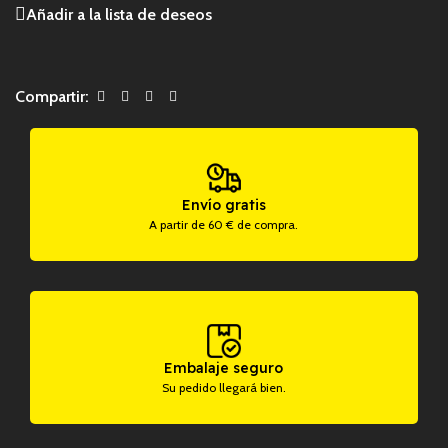
Añadir a la lista de deseos
Compartir:
Envío gratis
A partir de 60 € de compra.
Embalaje seguro
Su pedido llegará bien.