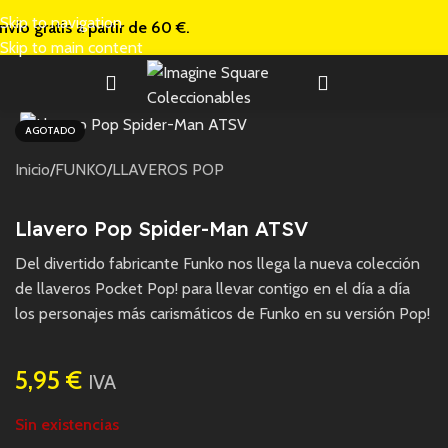
Skip to navigation
nvío gratis a
partir de 60 €.
Skip to main content
AGOTADO
Inicio
/
FUNKO
/
LLAVEROS POP
Llavero Pop Spider-Man ATSV
Del divertido fabricante Funko nos llega la nueva colección
de llaveros Pocket Pop! para llevar contigo en el día a día
los personajes más carismáticos de Funko en su versión Pop!
5,95
€
IVA
Sin existencias