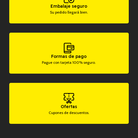
Embalaje seguro
Su pedido llegará bien.
Formas de pago
Pague con tarjeta 100% seguro.
Ofertas
Cupones de descuentos.