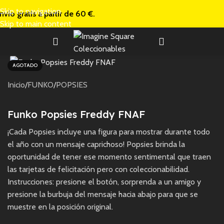
Skip to navigation
nvío gratis a
partir de 60 €.
Skip to main content
AGOTADO
Inicio
/
FUNKO
/
POPSIES
Funko Popsies Freddy FNAF
¡Cada Popsies incluye una figura para mostrar durante todo
el año con un mensaje caprichoso! Popsies brinda la
oportunidad de tener ese momento sentimental que traen
las tarjetas de felicitación pero con coleccionabilidad.
Instrucciones: presione el botón, sorprenda a un amigo y
presione la burbuja del mensaje hacia abajo para que se
muestre en la posición original.