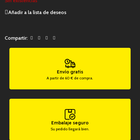
Sin existencias
Añadir a la lista de deseos
Compartir:
Envío gratis
A partir de 60 € de compra.
Embalaje seguro
Su pedido llegará bien.