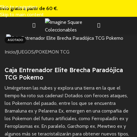
Skip to navigation
nvío gratis a
partir de 60 €.
Skip to main content
AGOTADO
Inicio
/
JUEGOS
/
POKEMON TCG
Caja Entrenador Elite Brecha Paradójica
TCG Pokemo
Umérgeteen las nubes y explora una tierra en la que el
tiempo ha roto sus cadenas! Dotados con feroces ataques,
los Pokemon del pasado, entre los que se encuentra
Bramaluna ex y Pelarena Ex, emergen en una compañia de
los Pokemon del futuro artificiales, como Ferropaladín ex y
Ferroplasmas ex. En paralelo, Garchomp ex, Mewtwo ex y
algunos más se teracristalizarán para obtener nuevos tipos,