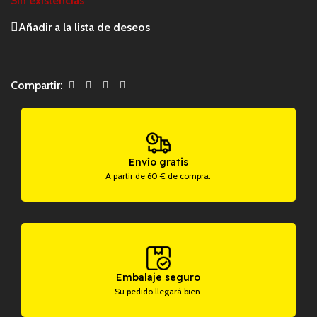
Sin existencias
Añadir a la lista de deseos
Compartir:
Envío gratis
A partir de 60 € de compra.
Embalaje seguro
Su pedido llegará bien.