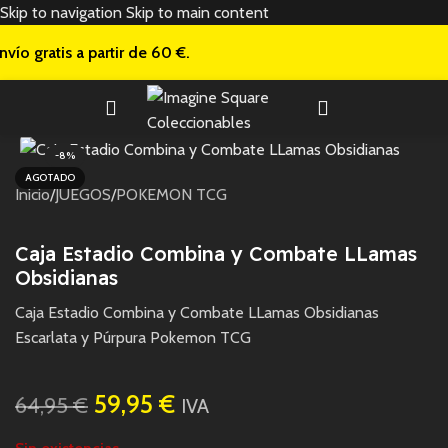
Skip to navigation
Skip to main content
nvío gratis a
partir de 60 €.
-8%
AGOTADO
Inicio
/
JUEGOS
/
POKEMON TCG
Caja Estadio Combina y Combate LLamas
Obsidianas
Caja Estadio Combina y Combate LLamas Obsidianas
Escarlata y Púrpura Pokemon TCG
59,95
€
64,95
€
IVA