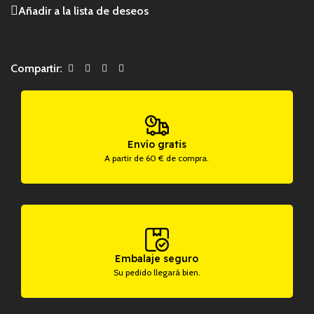
Añadir a la lista de deseos
Compartir:
Envío gratis
A partir de 60 € de compra.
Embalaje seguro
Su pedido llegará bien.