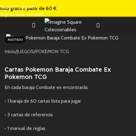
Skip to navigation
nvío gratis a
partir de 60 €.
Skip to main content
AGOTADO
Inicio
/
JUEGOS
/
POKEMON TCG
Cartas Pokemon Baraja Combate Ex
Pokemon TCG
En cada baraja Combate ex encontrarás:
• 1 baraja de 60 cartas lista para jugar
• 3 cartas de referencia
• 1 manual de reglas