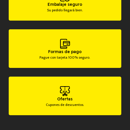
Embalaje seguro
Su pedido llegará bien.
Formas de pago
Pague con tarjeta 100% seguro.
Ofertas
Cupones de descuentos.