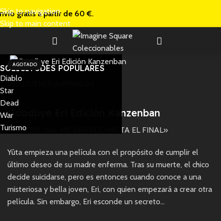
Skip to navigation
nvío gratis a
partir de 60 €.
Skip to main content
AGOTADO
SOLICITUDES POPULARES
Diablo
Inicio
/
LIBRERIA
/
MANGAS
Star
Dead
Goodbye Eri Edición Kanzenban
War
Turismo
«QUIERO QUE ME GRABES HASTA EL FINAL»
Yûta empieza una película con el propósito de cumplir el
último deseo de su madre enferma. Tras su muerte, el chico
decide suicidarse, pero es entonces cuando conoce a una
misteriosa y bella joven, Eri, con quien empezará a crear otra
película. Sin embargo, Eri esconde un secreto…