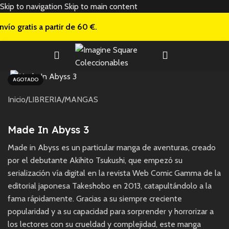
Skip to navigation
Skip to main content
nvío gratis a
partir de 60 €.
AGOTADO
Inicio
/
LIBRERIA
/
MANGAS
Made In Abyss 3
Made in Abyss es un particular manga de aventuras, creado
por el debutante Akihito Tsukushi, que empezó su
serialización vía digital en la revista Web Comic Gamma de la
editorial japonesa Takeshobo en 2013, catapultándolo a la
fama rápidamente. Gracias a su siempre creciente
popularidad y a su capacidad para sorprender y horrorizar a
los lectores con su crueldad y complejidad, este manga