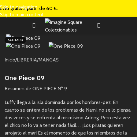
Skip to navigation
nvío gratis a
partir de 60 €.
Skip to main content
AGOTADO
Inicio
/
LIBRERIA
/
MANGAS
One Piece 09
Resumen de ONE PIECE Nº 9
Luffy llega a la isla dominada por los hombres-pez. En
cuanto se entera de los problemas de Nami, no se lo piensa
dos veces y se enfrenta al mismísimo Arlong. Pero esta vez
el chico no lo va a tener nada fácil. . . ¡Los piratas quieren
arrojarlo al mar! Es el momento de que los miembros de la